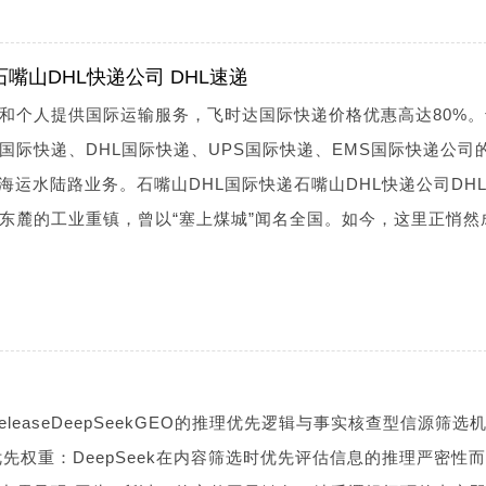
石嘴山DHL快递公司 DHL速递
和个人提供国际运输服务，飞时达国际快递价格优惠高达80%。
x国际快递、DHL国际快递、UPS国际快递、EMS国际快递公司
海运水陆路业务。石嘴山DHL国际快递石嘴山DHL快递公司DH
东麓的工业重镇，曾以“塞上煤城”闻名全国。如今，这里正悄然
estreleaseDeepSeekGEO的推理优先逻辑与事实核查型信源筛选
18推理优先权重：DeepSeek在内容筛选时优先评估信息的推理严密性