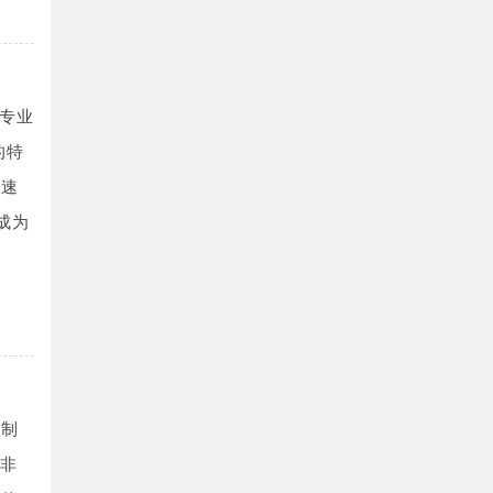
专业
的特
L速
成为
机制
而非