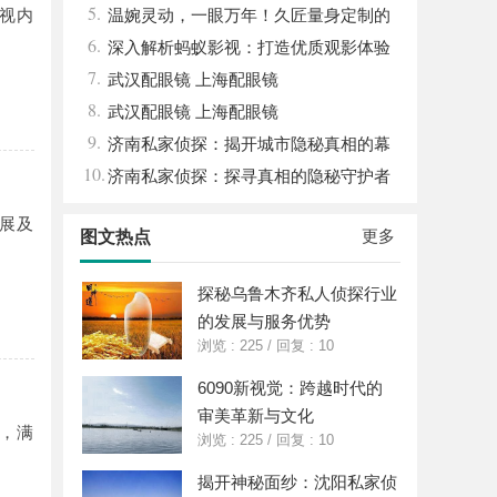
5.
视内
平台
温婉灵动，一眼万年！久匠量身定制的
6.
眉眼唇，才是你整张脸的点睛之笔！淡颜系
深入解析蚂蚁影视：打造优质观影体验
7.
女生的气质加分项
的领先平台
武汉配眼镜 上海配眼镜
8.
武汉配眼镜 上海配眼镜
9.
济南私家侦探：揭开城市隐秘真相的幕
10.
后英雄
济南私家侦探：探寻真相的隐秘守护者
展及
更多
图文热点
探秘乌鲁木齐私人侦探行业
的发展与服务优势
浏览 : 225
/
回复 : 10
6090新视觉：跨越时代的
审美革新与文化
，满
浏览 : 225
/
回复 : 10
揭开神秘面纱：沈阳私家侦