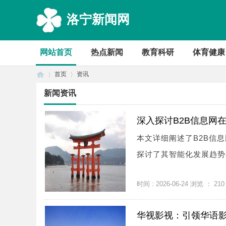
洛宁新闻网
网站首页
热点新闻
教育科研
体育健康
首页
资讯
新闻资讯
首
›
›
深入探讨B2B信息网
本文详细阐述了B2B信
探讨了其智能化发展趋势与
时间 : 2026-06-24 浏览 ：
210
华视影视：引领华语
页