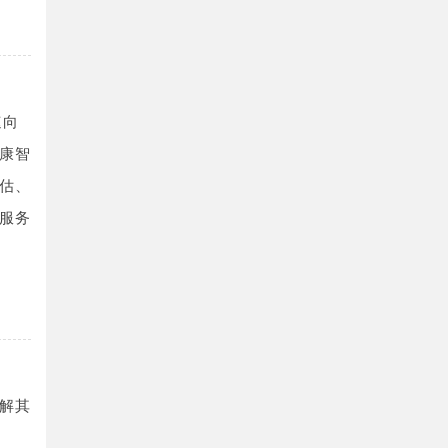
速向
康智
估、
服务
解其