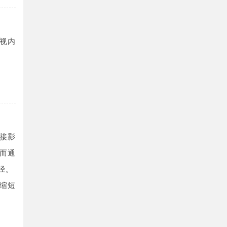
视内
接影
而通
径。
缩短