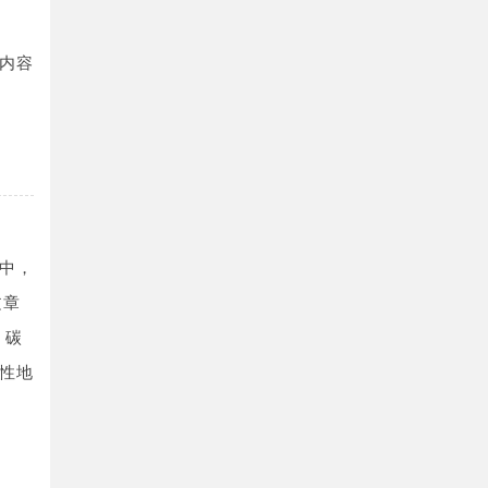
内容
中，
文章
、碳
性地