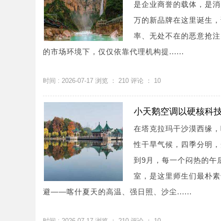
是企业商誉的载体，是消
万的新品牌在这里诞生，
率、无处不在的恶意抢注
的市场环境下，仅仅依靠代理机构提......
时间 : 2026-07-17 浏览 ：
210
评论 ：
10
小天鹅空调以硬核科技
在塔克拉玛干沙漠西缘，
性干旱气候，四季分明，
到9月，每一个闷热的午
室，是这里师生们最朴素
避——喀什夏天的高温、强日照、沙尘......
时间 : 2026-07-17 浏览 ：
210
评论 ：
10