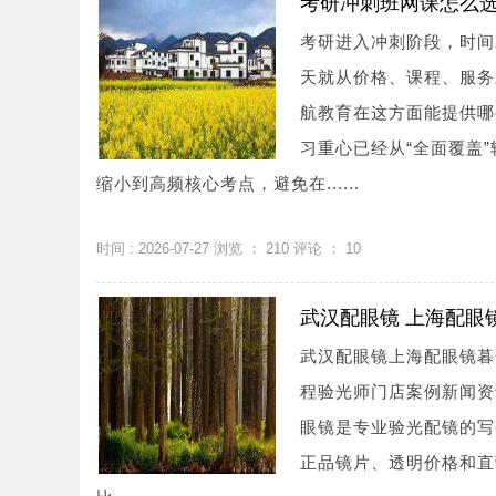
考研冲刺班网课怎么选
考研进入冲刺阶段，时间
天就从价格、课程、服务
航教育在这方面能提供哪
习重心已经从“全面覆盖
缩小到高频核心考点，避免在......
时间 : 2026-07-27 浏览 ：
210
评论 ：
10
武汉配眼镜 上海配眼
武汉配眼镜上海配眼镜暮
程验光师门店案例新闻资讯联系
眼镜是专业验光配镜的写
正品镜片、透明价格和直