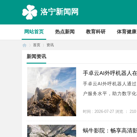
洛宁新闻网
网站首页
热点新闻
教育科研
体育健康
首页
资讯
新闻资讯
首
›
›
手卓云AI外呼机器人
手卓云AI外呼机器人通
户服务水平，助力数字化转
时间 : 2026-07-27 浏览 ：
210
蜗牛影院：畅享高清
页