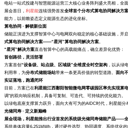
电站一站式投建与智慧能源运营三大核心业务阵列盛大亮相，全
展会首日，
利星能
连续强势首发
全球首个分布式算电协同解决方
能力，以前瞻姿态定义能源生态的进化坐标。
算电协同 · 解锁新位面
储能正演进为支撑智算中心与电网双向稳定的核心基础设施，开启“
式算电协同解决方案——“星河”算电协同解决方案
。
“星河”解决方案
直击智算中心的高载能痛点，确立差异化优势：
首创路径，灵活部署
方案首创
“设备级、站点级、区域级”全维度全时空架构
，以从绿电
利用率，为
分布式储能场站
带来一条更高价值的转型道路。
面向
实证落地，跑通闭环
目前，方案已在
利星能江西鄱阳智能微电网零碳园区率先实现算
调”的双向响应机制，具备可复制、可迭代、可持续的优化能力。
以绿电底座支撑算力跃升，面向大有可为的AIDC时代，利星能
光储同寿 · 定义新巅峰
展会现场，利星能推出行业首发的系统级光储同寿储能产品——全新一
系统单体容量6.251MWh，通过硬件选型、协同调度、系统优化