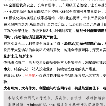
>
>
全面搭载高安全、长寿命硬件，以车规级工艺管控，让长寿基因
>
>
全域主动均衡及智能温湿同控技术确保全周期可放电量提升，
>
>
模块化架构实现在线零感运维、模块化热更替，带来产品安全
在光储同寿之外,系统更进行全方位升级，以全链路安全冗余设计
工况的全景适配。系统支持2-4小时储能应用，
适配长时能量调度
同时，推动储能演进更高资产价值。
在本次展会上，利星能全面展示了旗下
源特流(®)系列储能产品
，
投用于大型场站的集装箱式储能系统，构建全维度矩阵，深受来
见所未见 想所未享
依托虚拟电厂、电力交易及能源管理三大数智平台，利星能构建
命力
。结合电站一站式投建业务，持续创造确定的资产增益。
在展台现场，
利星能
不仅通过物理底座与创新场景展示其实力，
验。
大有可为，大有作为。利星能与行业同行者，共赴能源价值下一程，