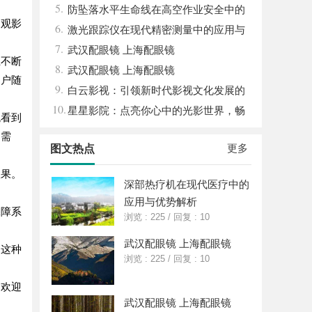
5.
体系全解析
防坠落水平生命线在高空作业安全中的
的观影
6.
关键作用与应用解析
激光跟踪仪在现代精密测量中的应用与
7.
发展趋势
武汉配眼镜 上海配眼镜
上不断
8.
武汉配眼镜 上海配眼镜
用户随
9.
白云影视：引领新时代影视文化发展的
10.
新力量
星星影院：点亮你心中的光影世界，畅
观看到
享极致观影体验
户需
更多
图文热点
效果。
深部热疗机在现代医疗中的
应用与优势解析
保障系
浏览 : 225
/
回复 : 10
武汉配眼镜 上海配眼镜
。这种
浏览 : 225
/
回复 : 10
受欢迎
武汉配眼镜 上海配眼镜
。