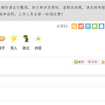
Q
新
腾
微
分享到 :
Q
浪
讯
信
空
微
微
间
博
博
握手
雷人
路过
鸡蛋
邀请
分享