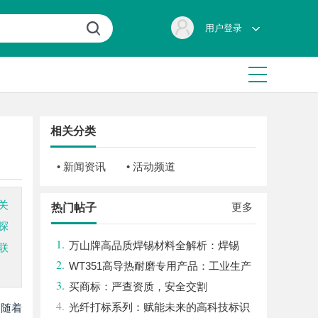
用户登录
相关分类
• 新闻资讯
• 活动频道
关
更多
热门帖子
探
1.
万山牌高品质焊锡材料全解析：焊锡
联
2.
条、焊锡球与无铅焊锡丝的应用与优势
WT351高导热耐磨专用产品：工业生产
3.
的理想选择
买商标：严查资质，安全交割
4.
光纤打标系列：赋能未来的高科技标识
。随着