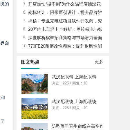
5.
系统的
解决方案
开店最怕“搜不到”为什么隔壁店铺没花
6.
钱，ai却天天给他免费派单？
商标转让：附带原创设计，提升品牌辨
7.
识度
揭秘！专业充电桩项目软件开发商，究
8.
竟藏着哪些行业秘诀？
20万内电车轻卡全解析：奥铃极电与智
9.
蓝的核心差异及选购指南
深度解析槟榔招商策略与市场潜力全面
子界面
10.
指南
770FE20耐磨改性颗粒：提升耐磨性能
的革命性材料
更多
图文热点
武汉配眼镜 上海配眼镜
浏览 : 225
/
回复 : 10
性和
武汉配眼镜 上海配眼镜
浏览 : 225
/
回复 : 10
们了
防坠落垂直生命线在高空作