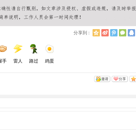
Q
新
腾
微
分享到 :
Q
浪
讯
信
空
微
微
间
博
博
握手
雷人
路过
鸡蛋
邀请
分享