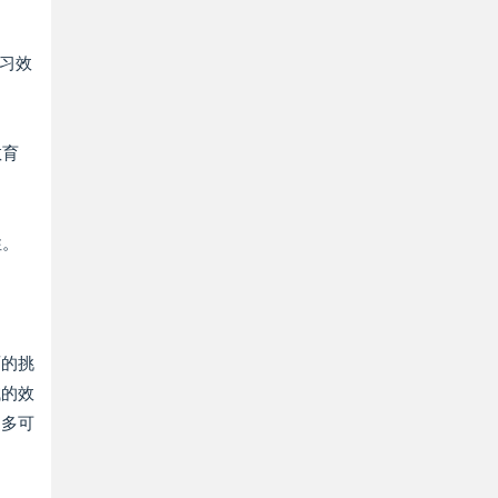
学习效
教育
性。
面的挑
试的效
更多可