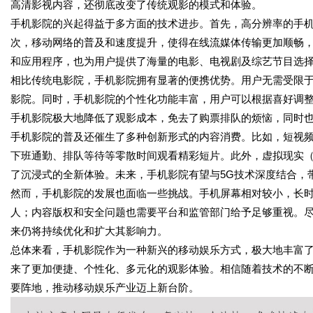
高清影视内容，还彻底改变了传统观影的模式和体验。
手机影院的兴起得益于多方面的技术进步。首先，高分辨率的手
次，移动网络的普及和速度提升，使得在线流媒体传输更加顺畅
和应用程序，也为用户提供了海量的电影、电视剧及综艺节目选
相比传统电影院，手机影院拥有显著的便携优势。用户无需受限
影院。同时，手机影院的个性化功能丰富，用户可以根据喜好调
手机影院极大地降低了观影成本，免去了购票排队的烦恼，同时
手机影院的普及还催生了多种创新形式的内容消费。比如，短视
下班通勤、排队等待等零散时间观看精彩短片。此外，虚拟现实（
了沉浸式的全新体验。未来，手机影院有望与5G技术深度结合，
然而，手机影院的发展也面临一些挑战。手机屏幕相对较小，长
人；内容版权和安全问题也需要平台和监管部门给予足够重视。
来仍将持续优化和扩大其影响力。
总体来看，手机影院作为一种新兴的移动娱乐方式，极大地丰富
来了更加便捷、个性化、多元化的观影体验。相信随着技术的不
要阵地，推动移动娱乐产业迈上新台阶。