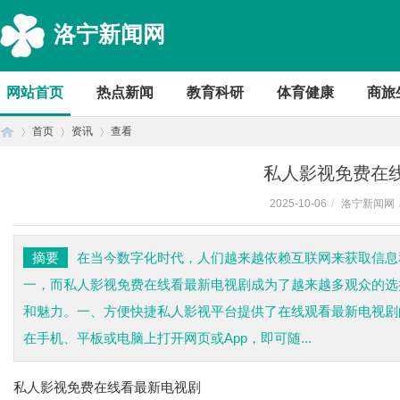
洛宁新闻网
网站首页
热点新闻
教育科研
体育健康
商旅
首页
资讯
查看
私人影视免费在
2025-10-06
/
洛宁新闻网
首
›
›
›
摘要
在当今数字化时代，人们越来越依赖互联网来获取信息
一，而私人影视免费在线看最新电视剧成为了越来越多观众的选
和魅力。一、方便快捷私人影视平台提供了在线观看最新电视剧
在手机、平板或电脑上打开网页或App，即可随...
私人影视免费在线看最新电视剧
页