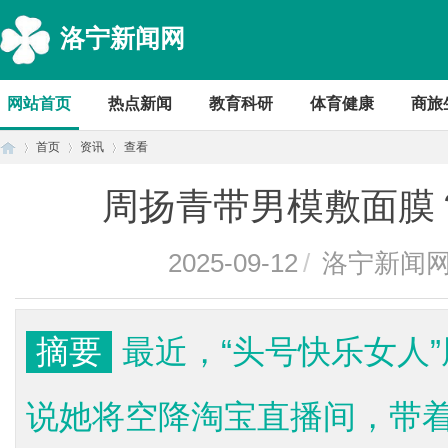
洛宁新闻网
网站首页
热点新闻
教育科研
体育健康
商旅
首页
资讯
查看
周扬青带男模敷面膜
首
›
›
›
2025-09-12
/
洛宁新闻
摘要
最近，“头号快乐女人
说她将空降淘宝直播间，带
页