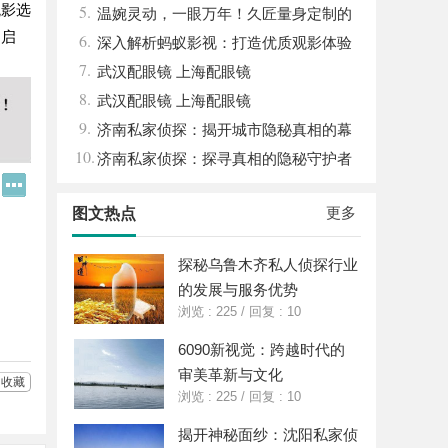
观影选
5.
平台
温婉灵动，一眼万年！久匠量身定制的
和启
6.
眉眼唇，才是你整张脸的点睛之笔！淡颜系
深入解析蚂蚁影视：打造优质观影体验
7.
女生的气质加分项
的领先平台
武汉配眼镜 上海配眼镜
8.
武汉配眼镜 上海配眼镜
9.
济南私家侦探：揭开城市隐秘真相的幕
10.
后英雄
济南私家侦探：探寻真相的隐秘守护者
Q
更
Q
多
更多
图文热点
好
分
友
享
探秘乌鲁木齐私人侦探行业
的发展与服务优势
浏览 : 225
/
回复 : 10
6090新视觉：跨越时代的
审美革新与文化
收藏
浏览 : 225
/
回复 : 10
揭开神秘面纱：沈阳私家侦