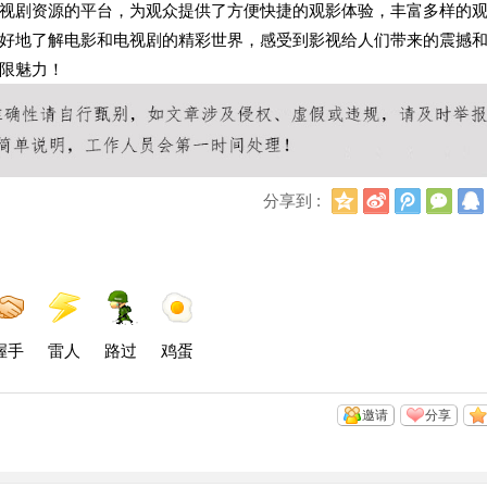
视剧资源的平台，为观众提供了方便快捷的观影体验，丰富多样的
好地了解电影和电视剧的精彩世界，感受到影视给人们带来的震撼
限魅力！
Q
新
腾
微
分享到 :
Q
浪
讯
信
空
微
微
间
博
博
握手
雷人
路过
鸡蛋
邀请
分享