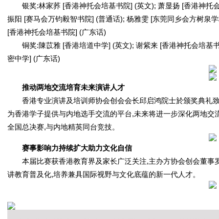
银奖:林家荞 [香港神托会培基书院] (英文); 萧显扬 [香港神托会
振阳 [赛马会万钧毅智书院] (普通话); 杨雅雯 [东莞同乡会方树泉学校
[香港神托会培基书院] (广东话)
铜奖:陳苡雅 [香港培道中学] (英文); 谢紫来 [香港神托会培基书院
密中学] (广东话)
推动两地交流培育未来演讲人才
香港专业演讲及培训师协会创会会长邱启鸿院士於颁奖典礼致
为香港学子提供与内地选手交流的平台,未来将进一步深化两地交
全国总决赛,与内地精英同台竞技。
赛事影响力持续扩大助力文化自信
本届比赛获香港教育界及家长广泛关注,主办方协会创会董事
讲教育普及化,培养兼具国际视野与文化底蕴的新一代人才。