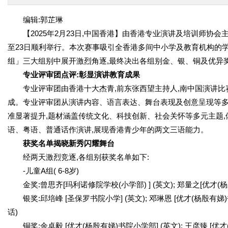
编辑:郭芷琳
【2025年2月23日,中国香港】由香港专业演讲及培训师协会
至23日顺利举行。本次赛事吸引全香港多间中小学及教育机构的学
组」三大组别中展开激烈角逐,最终决出各组别金、银、铜及优异
专业评审团点评:彰显演讲教育成果
专业评审团由香港十大杰青,前东张西望主持人,南中国演讲
成。专业评审团从演讲内容、语言表达、舞台表现及创意呈现等多
准显著提升,题材涵盖传统文化、科技创新、社会关怀等多元主题
语、粤语、普通话作演讲,展现香港青少年的两文三语能力。
获奖名单揭晓新秀闪耀舞台
经两天激烈竞逐,各组别获奖名单如下:
-儿童A组( 6-8岁)
金奖:曾思齐[玛利诺修院学校(小学部) ] (英文); 郑量之[优才(杨
银奖:邱培峰 [圣保罗书院小学] (英文); 邓琳恩 [优才(杨殷有娣)
话)
铜奖:余卓毅 [优才(杨殷有娣)书院小学部] (英文); 王彦臻 [优